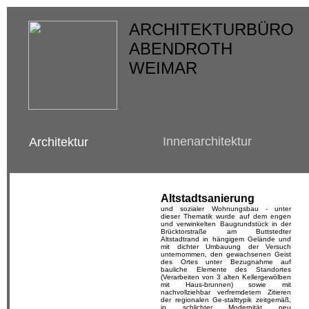
ARCHITEKTURBÜRO
ABENDROTH
WEIMAR
Innenarchitektur
Architektur
Altstadtsanierung
und sozialer Wohnungsbau - unter
dieser Thematik wurde auf dem engen
und verwinkelten Baugrundstück in der
Brücktorstraße am Buttstedter
Altstadtrand in hängigem Gelände und
mit dichter Umbauung der Versuch
unternommen, den gewachsenen Geist
des Ortes unter Bezugnahme auf
bauliche Elemente des Standortes
(Verarbeiten von 3 alten Kellergewölben
mit Haus-brunnen) sowie mit
nachvollziehbar verfremdetem Zitieren
der regionalen Ge-stalttypik zeitgemäß,
in schlichter Modernität neu