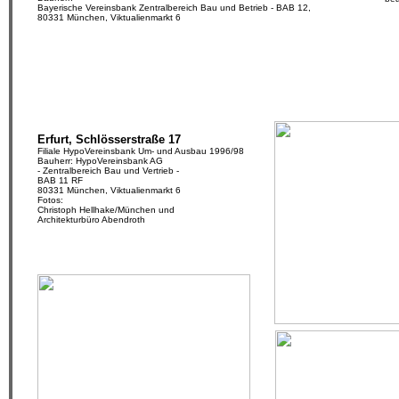
Bayerische Vereinsbank Zentralbereich Bau und Betrieb - BAB 12,
80331 München, Viktualienmarkt 6
Erfurt, Schlösserstraße 17
Filiale HypoVereinsbank Um- und Ausbau 1996/98
Bauherr: HypoVereinsbank AG
- Zentralbereich Bau und Vertrieb -
BAB 11 RF
80331 München, Viktualienmarkt 6
Fotos:
Christoph Hellhake/München und
Architekturbüro Abendroth