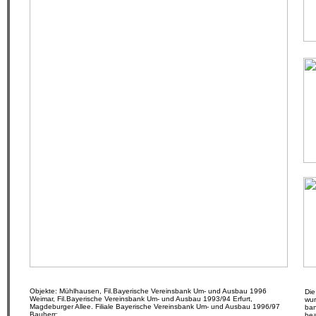
Objekte: Mühlhausen, Fil.Bayerische Vereinsbank Um- und Ausbau 1996
Die
Weimar, Fil.Bayerische Vereinsbank Um- und Ausbau 1993/94
Erfurt,
wur
Magdeburger Allee. Filiale Bayerische Vereinsbank Um- und Ausbau 1996/97
ban
Bauherr:
bea